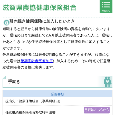
ページ内を移動するためのリンクです。
MENU
サイト内の主なカテゴリメニューへ移動します
このページの本文へ移動します
引き続き健康保険に加入したいとき
退職すると翌日から健康保険の被保険者の資格を自動的に失います
が、退職の日まで継続して2ヵ月以上被保険者であった人は、退職し
たあと引きつづき任意継続被保険者として健康保険に加入すること
ができます。
任意継続被保険者には最長2年間なることができますが、75歳にな
った場合は
後期高齢者医療制度
に加入するため、その時点で任意継
続被保険者の資格は喪失します。
手続き
必要書類
提出先：健康保険組合（事業所経由）
任意継続被保険者資格取得申請書